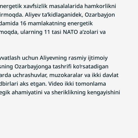
ergetik xavfsizlik masalalarida hamkorlikni
htirmoqda. Aliyev ta’kidlaganidek, Ozarbayjon
ordamida 16 mamlakatning energetik
hmoqda, ularning 11 tasi NATO a’zolari va
vvatlash uchun Aliyevning rasmiy ijtimoiy
sning Ozarbayjonga tashrifi ko‘rsatadigan
rlarda uchrashuvlar, muzokaralar va ikki davlat
dbirlari aks etgan. Video ikki tomonlama
gik ahamiyatini va sheriklikning kengayishini