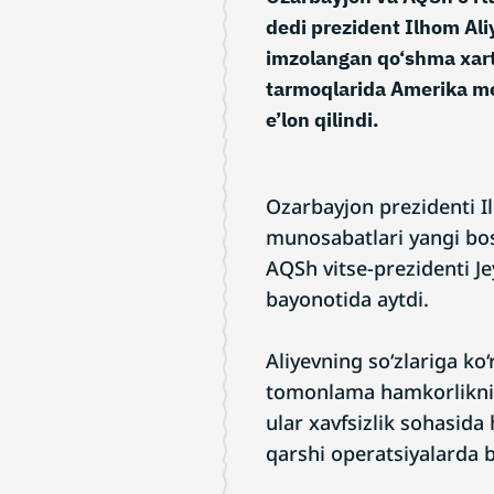
dedi prezident Ilhom Ali
imzolangan qo‘shma xarti
tarmoqlarida Amerika me
e’lon qilindi.
Ozarbayjon prezidenti 
munosabatlari yangi bos
AQSh vitse-prezidenti Je
bayonotida aytdi.
Aliyevning so‘zlariga ko
tomonlama hamkorlikning 
ular xavfsizlik sohasida
qarshi operatsiyalarda b