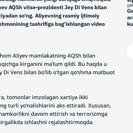
1
yev AQSh vitse-prezidenti Jey Di Vens bilan
Ge
yadan so‘ng. Aliyevning rasmiy ijtimoiy
ar
hmonining tashrifiga bag‘ishlangan video
k
Ilhom Aliyev mamlakatning AQSh bilan
qichga kirganini ma’lum qildi. Bu haqda u
y Di Vens bilan bo‘lib o‘tgan qo‘shma matbuot
‘ra, tomonlar imzolagan xartiya ikki
turli yo‘nalishlarini aks ettiradi. Xususan,
 hamkorlikni davom ettirish va terrorizmga
irgalikda ishlashni rejalashtirmoqda.