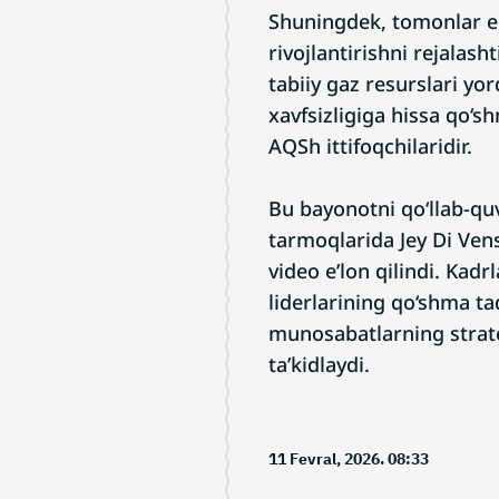
Shuningdek, tomonlar en
rivojlantirishni rejalas
tabiiy gaz resurslari y
xavfsizligiga hissa qo‘s
AQSh ittifoqchilaridir.
Bu bayonotni qo‘llab-qu
tarmoqlarida Jey Di Ven
video e’lon qilindi. Kad
liderlarining qo‘shma ta
munosabatlarning strate
ta’kidlaydi.
11 Fevral, 2026. 08:33