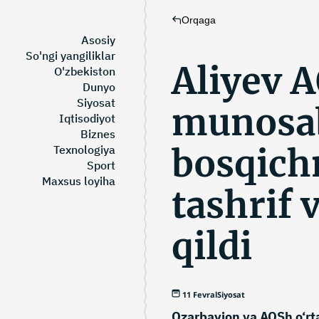
Orqaga
Asosiy
So'ngi yangiliklar
Aliyev 
O'zbekiston
Dunyo
Siyosat
munosab
Iqtisodiyot
Biznes
bosqichn
Texnologiya
Sport
Maxsus loyiha
tashrif 
qildi
11 Fevral
Siyosat
Ozarbayjon va AQSh o‘rt