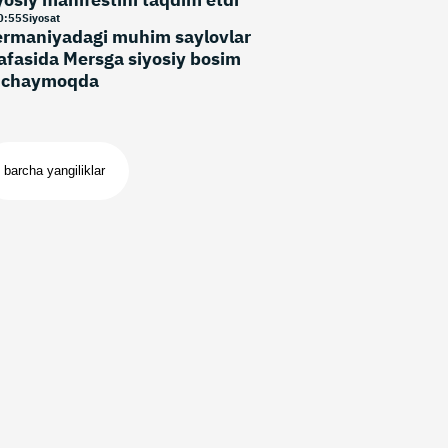
0
:
55
Siyosat
rmaniyadagi muhim saylovlar
afasida Mersga siyosiy bosim
uchaymoqda
barcha yangiliklar