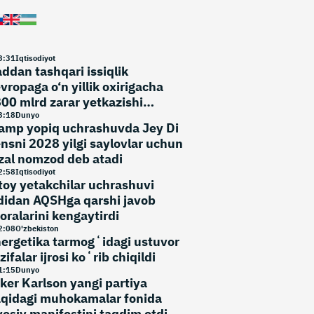
3
:
31
Iqtisodiyot
ddan tashqari issiqlik
vropaga o‘n yillik oxirigacha
00 mlrd zarar yetkazishi
umkin
3
:
18
Dunyo
amp yopiq uchrashuvda Jey Di
nsni 2028 yilgi saylovlar uchun
zal nomzod deb atadi
2
:
58
Iqtisodiyot
toy yetakchilar uchrashuvi
didan AQSHga qarshi javob
oralarini kengaytirdi
2
:
08
O'zbekiston
ergetika tarmogʻidagi ustuvor
zifalar ijrosi koʻrib chiqildi
1
:
15
Dunyo
ker Karlson yangi partiya
qidagi muhokamalar fonida
yosiy manifestini taqdim etdi