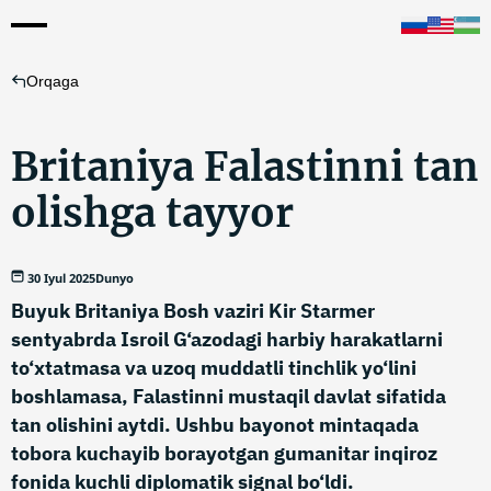
Orqaga
Britaniya Falastinni tan
olishga tayyor
30 Iyul 2025
Dunyo
Buyuk Britaniya Bosh vaziri Kir Starmer
sentyabrda Isroil G‘azodagi harbiy harakatlarni
to‘xtatmasa va uzoq muddatli tinchlik yo‘lini
boshlamasa, Falastinni mustaqil davlat sifatida
tan olishini aytdi. Ushbu bayonot mintaqada
tobora kuchayib borayotgan gumanitar inqiroz
fonida kuchli diplomatik signal bo‘ldi.