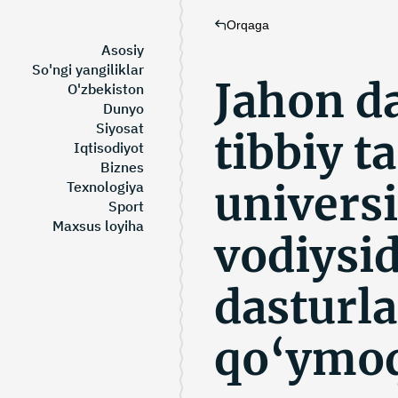
Orqaga
Asosiy
So'ngi yangiliklar
Jahon da
O'zbekiston
Dunyo
Siyosat
tibbiy t
Iqtisodiyot
Biznes
universi
Texnologiya
Sport
Maxsus loyiha
vodiysid
dasturla
qo‘ymo