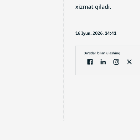
xizmat qiladi.
16 Iyun, 2026. 14:41
Do'stlar bilan ulashing
Electron jurnal
Loyiha haqida
Sa