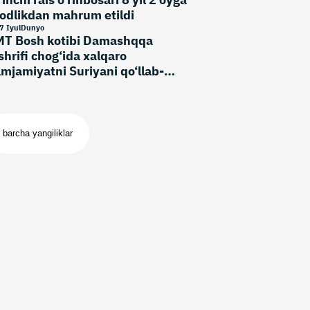
odlikdan mahrum etildi
7 Iyul
Dunyo
T Bosh kotibi Damashqqa
shrifi chog‘ida xalqaro
mjamiyatni Suriyani qo‘llab-
vvatlashni kuchaytirishga
aqirdi
barcha yangiliklar