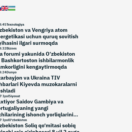
8
:
45
Texnologiya
zbekiston va Vengriya atom
ergetikasi uchun quruq sovitish
yihasini ilgari surmoqda
8
:
32
Biznes
a forumi yakunida O‘zbekiston
 Bashkortoston ishbilarmonlik
mkorligini kengaytirmoqda
8
:
24
Dunyo
arbayjon va Ukraina TIV
hbarlari Kiyevda muzokaralarni
shladi
7 Iyul
Siyosat
xtiyor Saidov Gambiya va
rtugaliyaning yangi
chilarining ishonch yorliqlarini
bul qildi
7 Iyul
O'zbekiston
zbekiston Soliq qo‘mitasi sobiq
rinchi rais o‘rinbosari 8 yil 2 oyga