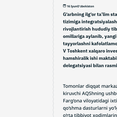
16 Iyun
O'zbekiston
G‘arbning ilg‘or ta’lim s
tizimiga integratsiyala
rivojlantirish hududiy ti
omillariga aylanib, yang
tayyorlashni kafolatlamo
V Toshkent xalqaro inves
hamshiralik ishi maktabi
delegatsiyasi bilan rasm
Tomonlar diqqat markazi
kiruvchi AQShning ushbu
Farg‘ona viloyatidagi ixt
qo‘shma dasturlarni yo‘l
o‘rta tibbiyot xodimlari