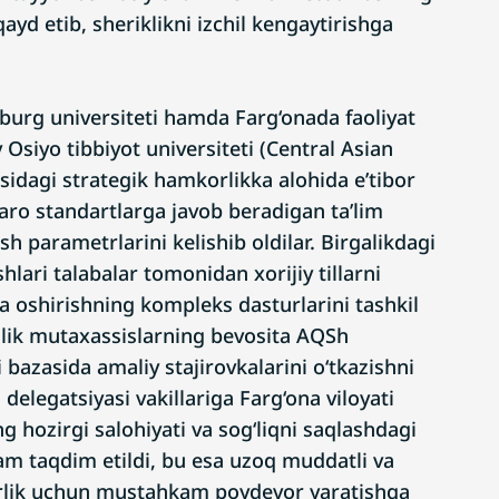
ayd etib, sheriklikni izchil kengaytirishga
urg universiteti hamda Farg‘onada faoliyat
Osiyo tibbiyot universiteti (Central Asian
asidagi strategik hamkorlikka alohida e’tibor
aro standartlarga javob beradigan ta’lim
ish parametrlarini kelishib oldilar. Birgalikdagi
shlari talabalar tomonidan xorijiy tillarni
a oshirishning kompleks dasturlarini tashkil
lik mutaxassislarning bevosita AQSh
 bazasida amaliy stajirovkalarini o‘tkazishni
 delegatsiyasi vakillariga Farg‘ona viloyati
g hozirgi salohiyati va sog‘liqni saqlashdagi
ham taqdim etildi, bu esa uzoq muddatli va
rlik uchun mustahkam poydevor yaratishga