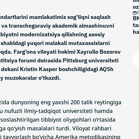
oz
2
tandartlarini mamlakatimiz sog‘liqni saqlash
BM
ta
sh va transchegaraviy akademik almashinuvni
ha
bbiyotni modernizatsiya qilishning asosiy
qu
i shakldagi yuqori malakali mutaxassislarni
ch
qda. Farg‘ona viloyati hokimi Xayrullo Bozorov
titsiya forumi doirasida Pittsburg universiteti
 dekani Kristin Kasper boshchiligidagi AQSh
iy muzokaralar o‘tkazdi.
da dunyoning eng yaxshi 200 talik reytingiga
 nufuzli ilmiy-tadqiqot universiteti hamda
isoslashtirilgan tibbiyot oliygohlari o‘rtasida
ga qo‘yish masalalari turdi. Viloyat rahbari
ni tayyorlash bo‘yicha Amerika metodikasining