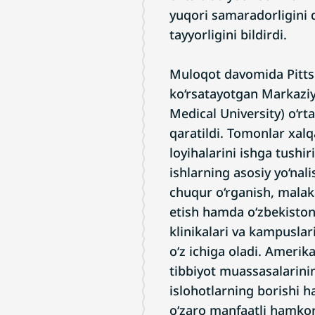
yuqori samaradorligini q
tayyorligini bildirdi.
Muloqot davomida Pittsb
ko‘rsatayotgan Markaziy 
Medical University) o‘rt
qaratildi. Tomonlar xalq
loyihalarini ishga tushir
ishlarning asosiy yo‘nali
chuqur o‘rganish, malak
etish hamda o‘zbekiston
klinikalari va kampuslari
o‘z ichiga oladi. Amerika
tibbiyot muassasalarinin
islohotlarning borishi 
o‘zaro manfaatli hamko