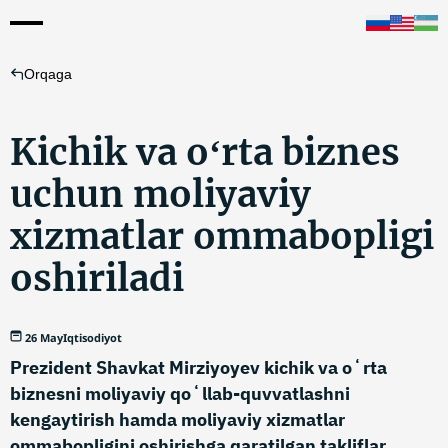
Orqaga
Kichik va oʻrta biznes
uchun moliyaviy
xizmatlar ommabopligi
oshiriladi
26 May
Iqtisodiyot
Prezident Shavkat Mirziyoyev kichik va oʻrta
biznesni moliyaviy qoʻllab-quvvatlashni
kengaytirish hamda moliyaviy xizmatlar
ommabopligini oshirishga qaratilgan takliflar