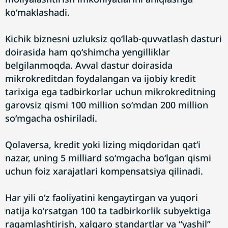
koʻmaklashadi.
Kichik biznesni uzluksiz qoʻllab-quvvatlash dasturi
doirasida ham qoʻshimcha yengilliklar
belgilanmoqda. Avval dastur doirasida
mikrokreditdan foydalangan va ijobiy kredit
tarixiga ega tadbirkorlar uchun mikrokreditning
garovsiz qismi 100 million soʻmdan 200 million
soʻmgacha oshiriladi.
Qolaversa, kredit yoki lizing miqdoridan qatʼi
nazar, uning 5 milliard soʻmgacha boʻlgan qismi
uchun foiz xarajatlari kompensatsiya qilinadi.
Har yili oʻz faoliyatini kengaytirgan va yuqori
natija koʻrsatgan 100 ta tadbirkorlik subyektiga
raqamlashtirish, xalqaro standartlar va “yashil”