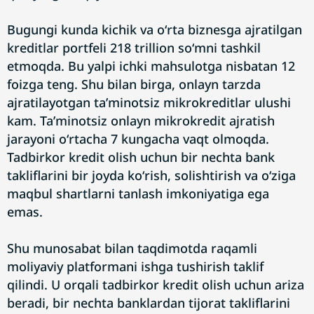
Bugungi kunda kichik va oʻrta biznesga ajratilgan
kreditlar portfeli 218 trillion soʻmni tashkil
etmoqda. Bu yalpi ichki mahsulotga nisbatan 12
foizga teng. Shu bilan birga, onlayn tarzda
ajratilayotgan taʼminotsiz mikrokreditlar ulushi
kam. Taʼminotsiz onlayn mikrokredit ajratish
jarayoni oʻrtacha 7 kungacha vaqt olmoqda.
Tadbirkor kredit olish uchun bir nechta bank
takliflarini bir joyda koʻrish, solishtirish va oʻziga
maqbul shartlarni tanlash imkoniyatiga ega
emas.
Shu munosabat bilan taqdimotda raqamli
moliyaviy platformani ishga tushirish taklif
qilindi. U orqali tadbirkor kredit olish uchun ariza
beradi, bir nechta banklardan tijorat takliflarini