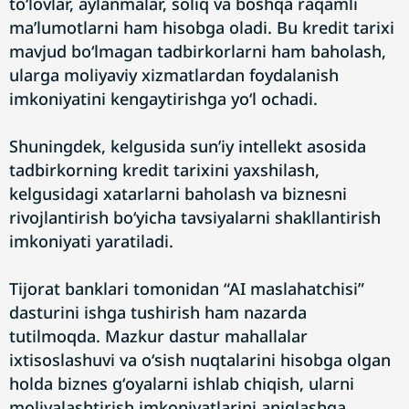
toʻlovlar, aylanmalar, soliq va boshqa raqamli
maʼlumotlarni ham hisobga oladi. Bu kredit tarixi
mavjud boʻlmagan tadbirkorlarni ham baholash,
ularga moliyaviy xizmatlardan foydalanish
imkoniyatini kengaytirishga yoʻl ochadi.
Shuningdek, kelgusida sunʼiy intellekt asosida
tadbirkorning kredit tarixini yaxshilash,
kelgusidagi xatarlarni baholash va biznesni
rivojlantirish boʻyicha tavsiyalarni shakllantirish
imkoniyati yaratiladi.
Tijorat banklari tomonidan “AI maslahatchisi”
dasturini ishga tushirish ham nazarda
tutilmoqda. Mazkur dastur mahallalar
ixtisoslashuvi va oʻsish nuqtalarini hisobga olgan
holda biznes gʻoyalarni ishlab chiqish, ularni
moliyalashtirish imkoniyatlarini aniqlashga