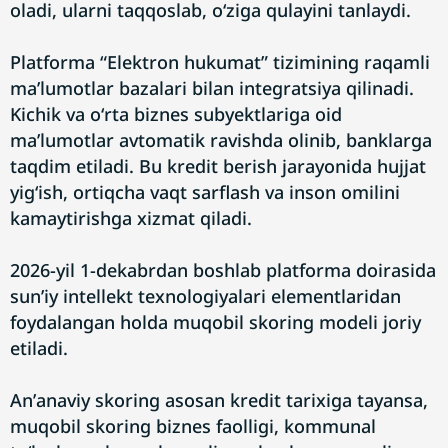
oladi, ularni taqqoslab, oʻziga qulayini tanlaydi.
Platforma “Elektron hukumat” tizimining raqamli
maʼlumotlar bazalari bilan integratsiya qilinadi.
Kichik va oʻrta biznes subyektlariga oid
maʼlumotlar avtomatik ravishda olinib, banklarga
taqdim etiladi. Bu kredit berish jarayonida hujjat
yigʻish, ortiqcha vaqt sarflash va inson omilini
kamaytirishga xizmat qiladi.
2026-yil 1-dekabrdan boshlab platforma doirasida
sunʼiy intellekt texnologiyalari elementlaridan
foydalangan holda muqobil skoring modeli joriy
etiladi.
Anʼanaviy skoring asosan kredit tarixiga tayansa,
muqobil skoring biznes faolligi, kommunal