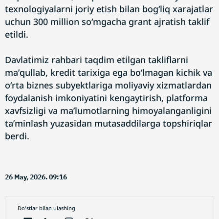
texnologiyalarni joriy etish bilan bogʻliq xarajatlar
uchun 300 million soʻmgacha grant ajratish taklif
etildi.
Davlatimiz rahbari taqdim etilgan takliflarni
maʼqullab, kredit tarixiga ega boʻlmagan kichik va
oʻrta biznes subyektlariga moliyaviy xizmatlardan
foydalanish imkoniyatini kengaytirish, platforma
xavfsizligi va maʼlumotlarning himoyalanganligini
taʼminlash yuzasidan mutasaddilarga topshiriqlar
berdi.
26 May, 2026. 09:16
Do'stlar bilan ulashing