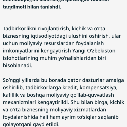
taqdimoti bilan tanishdi.
Tadbirkorlikni rivojlantirish, kichik va oʻrta
biznesning iqtisodiyotdagi ulushini oshirish, ular
uchun moliyaviy resurslardan foydalanish
imkoniyatlarini kengaytirish Yangi Oʻzbekiston
islohotlarining muhim yoʻnalishlaridan biri
hisoblanadi.
Soʻnggi yillarda bu borada qator dasturlar amalga
oshirilib, tadbirkorlarga kredit, kompensatsiya,
kafillik va boshqa moliyaviy qoʻllab-quvvatlash
mexanizmlari kengaytirildi. Shu bilan birga, kichik
va oʻrta biznesning moliyaviy xizmatlardan
foydalanishida hali ham ayrim toʻsiqlar saqlanib
qolayotgani qayd etildi.