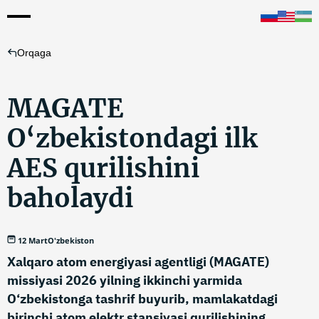
Orqaga
MAGATE
O‘zbekistondagi ilk
AES qurilishini
baholaydi
12 Mart
O'zbekiston
Xalqaro atom energiyasi agentligi (MAGATE)
missiyasi 2026 yilning ikkinchi yarmida
O‘zbekistonga tashrif buyurib, mamlakatdagi
birinchi atom elektr stansiyasi qurilishining