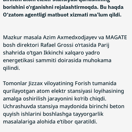
borishini o‘rganishni rejalashtirmoqda. Bu haqda
O‘zatom agentligi matbuot xizmati ma’lum qildi.
Mazkur masala Azim Axmedxodjayev va MAGATE
bosh direktori Rafael Grossi o‘rtasida Parij
shahrida o‘tgan Ikkinchi xalqaro yadro
energetikasi sammiti doirasida muhokama
qilindi.
Tomonlar Jizzax viloyatining Forish tumanida
qurilayotgan atom elektr stansiyasi loyihasining
amalga oshirilish jarayonini ko‘rib chiqdi.
Uchrashuvda stansiya maydonida birinchi beton
quyish ishlarini boshlashga tayyorgarlik
masalalariga alohida e’tibor qaratildi.