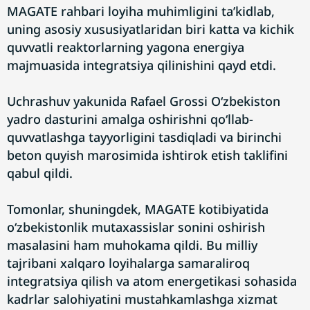
MAGATE rahbari loyiha muhimligini ta’kidlab,
uning asosiy xususiyatlaridan biri katta va kichik
quvvatli reaktorlarning yagona energiya
majmuasida integratsiya qilinishini qayd etdi.
Uchrashuv yakunida Rafael Grossi O‘zbekiston
yadro dasturini amalga oshirishni qo‘llab-
quvvatlashga tayyorligini tasdiqladi va birinchi
beton quyish marosimida ishtirok etish taklifini
qabul qildi.
Tomonlar, shuningdek, MAGATE kotibiyatida
o‘zbekistonlik mutaxassislar sonini oshirish
masalasini ham muhokama qildi. Bu milliy
tajribani xalqaro loyihalarga samaraliroq
integratsiya qilish va atom energetikasi sohasida
kadrlar salohiyatini mustahkamlashga xizmat