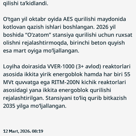
qilishi ta’kidlandi.
O‘tgan yil oktabr oyida AES qurilishi maydonida
kotlovan qazish ishlari boshlangan. 2026 yil
boshida “O‘zatom” stansiya qurilishi uchun ruxsat
olishni rejalashtirmoqda, birinchi beton quyish
esa mart oyiga mo‘ljallangan.
Loyiha doirasida VVER-1000 (3+ avlod) reaktorlari
asosida ikkita yirik energoblok hamda har biri 55
MVt quvvatga ega RITM-200N kichik reaktorlari
asosidagi yana ikkita energoblok qurilishi
rejalashtirilgan. Stansiyani to‘liq qurib bitkazish
2035 yilga mo‘ljallangan.
12 Mart, 2026. 08:19