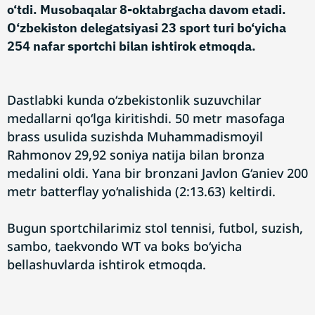
o‘tdi. Musobaqalar 8-oktabrgacha davom etadi.
O‘zbekiston delegatsiyasi 23 sport turi bo‘yicha
254 nafar sportchi bilan ishtirok etmoqda.
Dastlabki kunda o‘zbekistonlik suzuvchilar
medallarni qo‘lga kiritishdi. 50 metr masofaga
brass usulida suzishda Muhammadismoyil
Rahmonov 29,92 soniya natija bilan bronza
medalini oldi. Yana bir bronzani Javlon G‘aniev 200
metr batterflay yo‘nalishida (2:13.63) keltirdi.
Bugun sportchilarimiz stol tennisi, futbol, suzish,
sambo, taekvondo WT va boks bo‘yicha
bellashuvlarda ishtirok etmoqda.