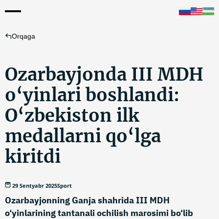
Orqaga
Ozarbayjonda III MDH
o‘yinlari boshlandi:
O‘zbekiston ilk
medallarni qo‘lga
kiritdi
29 Sentyabr 2025
Sport
Ozarbayjonning Ganja shahrida III MDH
o‘yinlarining tantanali ochilish marosimi bo‘lib