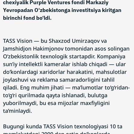
chexiyalik Purple Ventures fondi Markaziy
Yevropadan O‘zbekistonga investitsiya kiritgan
birinchi fond bo‘ldi.
TASS Vision — bu Shaxzod Umirzaqov va
Jamshidjon Hakimjonov tomonidan asos solingan
O‘zbekistonlik texnologik startapdir. Kompaniya
sun’iy intellektli kameralar ishlab chiqadi — ular
do‘konlardagi xaridorlar harakatini, mahsulotlar
joylashuvi va reklama samaradorligini tahlil
qiladi. Eng muhim jihati — ma’lumotlar to‘g‘ridan-
to‘g‘ri qurilmada qayta ishlanadi, bulutga
yuborilmaydi, bu esa mijozlar maxfiyligini
ta’minlaydi.
Bugungi kunda TASS Vision texnologiyasi 10 ta