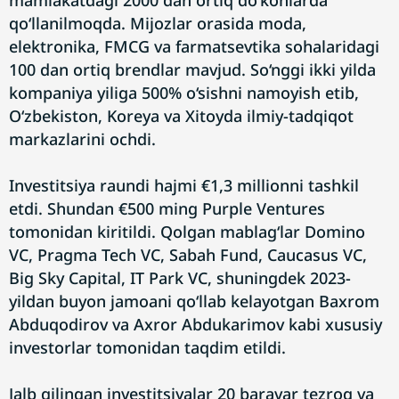
mamlakatdagi 2000 dan ortiq do‘konlarda
qo‘llanilmoqda. Mijozlar orasida moda,
elektronika, FMCG va farmatsevtika sohalaridagi
100 dan ortiq brendlar mavjud. So‘nggi ikki yilda
kompaniya yiliga 500% o‘sishni namoyish etib,
O‘zbekiston, Koreya va Xitoyda ilmiy-tadqiqot
markazlarini ochdi.
Investitsiya raundi hajmi €1,3 millionni tashkil
etdi. Shundan €500 ming Purple Ventures
tomonidan kiritildi. Qolgan mablag‘lar Domino
VC, Pragma Tech VC, Sabah Fund, Caucasus VC,
Big Sky Capital, IT Park VC, shuningdek 2023-
yildan buyon jamoani qo‘llab kelayotgan Baxrom
Abduqodirov va Axror Abdukarimov kabi xususiy
investorlar tomonidan taqdim etildi.
Jalb qilingan investitsiyalar 20 baravar tezroq va