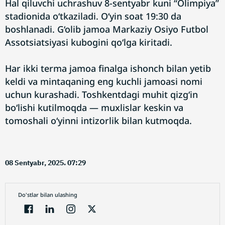
Hal qiluvchi uchrashuv 8-sentyabr kuni “Olimpiya”
stadionida o‘tkaziladi. O‘yin soat 19:30 da
boshlanadi. G‘olib jamoa Markaziy Osiyo Futbol
Assotsiatsiyasi kubogini qo‘lga kiritadi.
Har ikki terma jamoa finalga ishonch bilan yetib
keldi va mintaqaning eng kuchli jamoasi nomi
uchun kurashadi. Toshkentdagi muhit qizg‘in
bo‘lishi kutilmoqda — muxlislar keskin va
tomoshali o‘yinni intizorlik bilan kutmoqda.
08 Sentyabr, 2025. 07:29
Do'stlar bilan ulashing