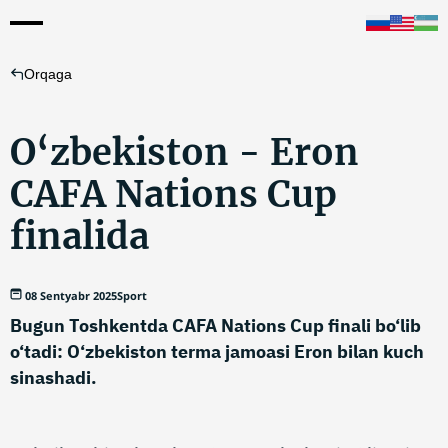
Orqaga
O‘zbekiston - Eron
CAFA Nations Cup
finalida
08 Sentyabr 2025
Sport
Bugun Toshkentda CAFA Nations Cup finali bo‘lib
o‘tadi: O‘zbekiston terma jamoasi Eron bilan kuch
sinashadi.