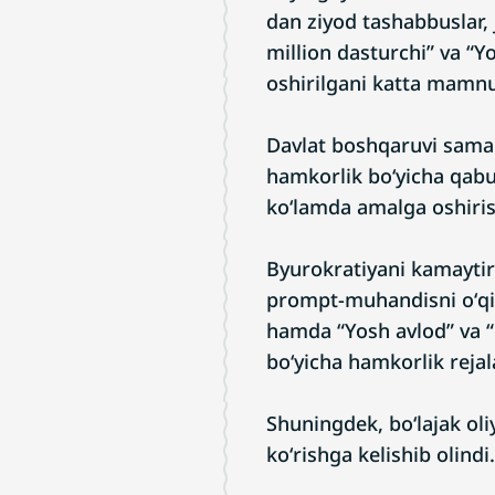
dan ziyod tashabbuslar,
million dasturchi” va “
oshirilgani katta mamnun
Davlat boshqaruvi samar
hamkorlik boʻyicha qabul
koʻlamda amalga oshirish
Byurokratiyani kamaytiri
prompt-muhandisni oʻqiti
hamda “Yosh avlod” va “Ki
boʻyicha hamkorlik rejala
Shuningdek, boʻlajak oli
koʻrishga kelishib olindi.