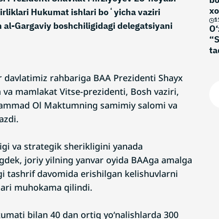
xo
rliklari Hukumat ishlari boʻyicha vaziri
no
1
l-Gargaviy boshchiligidagi delegatsiyani
O‘
“S
ta
r davlatimiz rahbariga BAA Prezidenti Shayx
 mamlakat Vitse-prezidenti, Bosh vaziri,
ammad Ol Maktumning samimiy salomi va
azdi.
igi va strategik sherikligini yanada
dek, joriy yilning yanvar oyida BAAga amalga
gi tashrif davomida erishilgan kelishuvlarni
ari muhokama qilindi.
umati bilan 40 dan ortiq yoʻnalishlarda 300