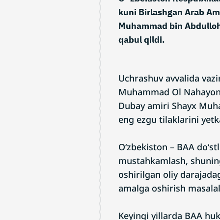
kuni Birlashgan Arab Ami
Muhammad bin Abdulloh a
qabul qildi.
Uchrashuv avvalida vazi
Muhammad Ol Nahayon va
Dubay amiri Shayx Muh
eng ezgu tilaklarini yetk
Oʻzbekiston – BAA doʻstl
mustahkamlash, shuning
oshirilgan oliy darajada
amalga oshirish masalal
Keyingi yillarda BAA huk