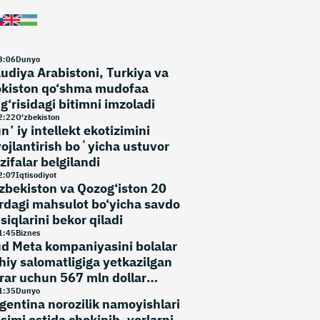
3
:
06
Dunyo
udiya Arabistoni, Turkiya va
kiston qo‘shma mudofaa
‘g‘risidagi bitimni imzoladi
2
:
22
O'zbekiston
nʼiy intellekt ekotizimini
vojlantirish boʻyicha ustuvor
zifalar belgilandi
2
:
07
Iqtisodiyot
zbekiston va Qozog‘iston 20
rdagi mahsulot bo‘yicha savdo
‘siqlarini bekor qiladi
1
:
45
Biznes
d Meta kompaniyasini bolalar
hiy salomatligiga yetkazilgan
rar uchun 567 mln dollar
‘lashga majbur qildi
1
:
35
Dunyo
gentina norozilik namoyishlari
simi ostida chekinib, yerlarni