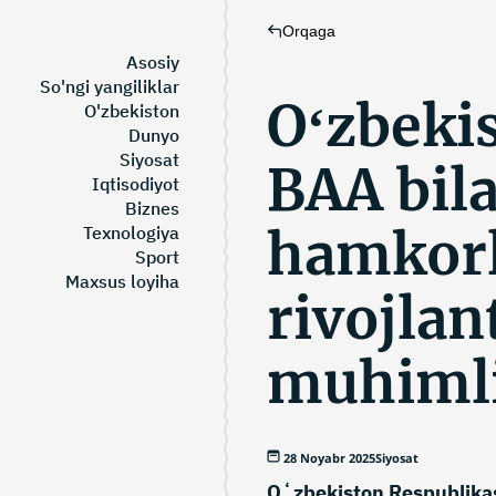
Orqaga
Asosiy
So'ngi yangiliklar
Oʻzbeki
O'zbekiston
Dunyo
Siyosat
BAA bil
Iqtisodiyot
Biznes
hamkorl
Texnologiya
Sport
Maxsus loyiha
rivojlan
muhimlig
28 Noyabr 2025
Siyosat
Oʻzbekiston Respublikas