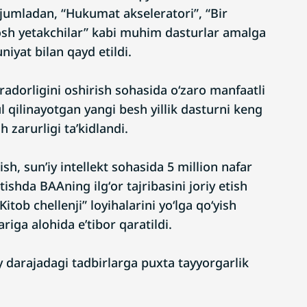
 jumladan, “Hukumat akseleratori”, “Bir
Yosh yetakchilar” kabi muhim dasturlar amalga
iyat bilan qayd etildi.
adorligini oshirish sohasida oʻzaro manfaatli
 qilinayotgan yangi besh yillik dasturni keng
 zarurligi taʼkidlandi.
sh, sunʼiy intellekt sohasida 5 million nafar
shda BAAning ilgʻor tajribasini joriy etish
tob chellenji” loyihalarini yoʻlga qoʻyish
riga alohida eʼtibor qaratildi.
y darajadagi tadbirlarga puxta tayyorgarlik