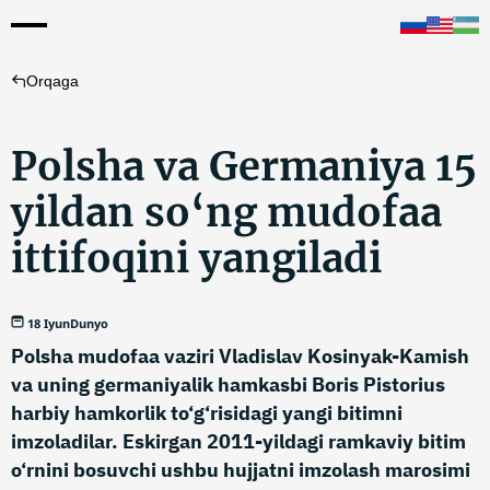
Orqaga
Polsha va Germaniya 15
yildan so‘ng mudofaa
ittifoqini yangiladi
18 Iyun
Dunyo
Polsha mudofaa vaziri Vladislav Kosinyak-Kamish
va uning germaniyalik hamkasbi Boris Pistorius
harbiy hamkorlik to‘g‘risidagi yangi bitimni
imzoladilar. Eskirgan 2011-yildagi ramkaviy bitim
o‘rnini bosuvchi ushbu hujjatni imzolash marosimi