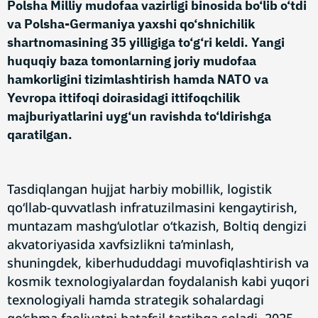
Polsha Milliy mudofaa vazirligi binosida bo‘lib o‘tdi
va Polsha-Germaniya yaxshi qo‘shnichilik
shartnomasining 35 yilligiga to‘g‘ri keldi. Yangi
huquqiy baza tomonlarning joriy mudofaa
hamkorligini tizimlashtirish hamda NATO va
Yevropa ittifoqi doirasidagi ittifoqchilik
majburiyatlarini uyg‘un ravishda to‘ldirishga
qaratilgan.
Tasdiqlangan hujjat harbiy mobillik, logistik
qo‘llab-quvvatlash infratuzilmasini kengaytirish,
muntazam mashg‘ulotlar o‘tkazish, Boltiq dengizi
akvatoriyasida xavfsizlikni ta’minlash,
shuningdek, kiberhududdagi muvofiqlashtirish va
kosmik texnologiyalardan foydalanish kabi yuqori
texnologiyali hamda strategik sohalardagi