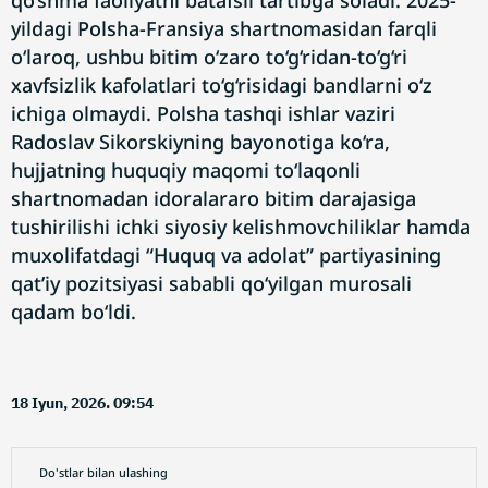
qo‘shma faoliyatni batafsil tartibga soladi. 2025-
yildagi Polsha-Fransiya shartnomasidan farqli
o‘laroq, ushbu bitim o‘zaro to‘g‘ridan-to‘g‘ri
xavfsizlik kafolatlari to‘g‘risidagi bandlarni o‘z
ichiga olmaydi. Polsha tashqi ishlar vaziri
Radoslav Sikorskiyning bayonotiga ko‘ra,
hujjatning huquqiy maqomi to‘laqonli
shartnomadan idoralararo bitim darajasiga
tushirilishi ichki siyosiy kelishmovchiliklar hamda
muxolifatdagi “Huquq va adolat” partiyasining
qat’iy pozitsiyasi sababli qo‘yilgan murosali
qadam bo‘ldi.
18 Iyun, 2026. 09:54
Do'stlar bilan ulashing