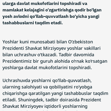
ularga davlat mukofotlarini topshiradi va
mamlakat kelajagini o‘zgartirishga qodir bo‘lgan
yosh avlodni qo‘llab-quvvatlash bo‘yicha yangi
tashabbuslarni taqdim etadi.
Yoshlar kuni munosabati bilan O‘zbekiston
Prezidenti Shavkat Mirziyoyev yoshlar vakillari
bilan uchrashuv o‘tkazadi. Tadbir davomida
Prezidentimiz bir guruh alohida o‘rnak ko‘rsatgan
yoshlarga davlat mukofotlarini topshiradi.
Uchrashuvda yoshlarni qo‘llab-quvvatlash,
ularning salohiyati va qobiliyatini ro‘yobga
chiqarishga qaratilgan yangi tashabbuslar taqdim
etiladi. Shuningdek, tadbir doirasida Prezident
Shavkat Mirziyoyev iqtidorli yoshlarning