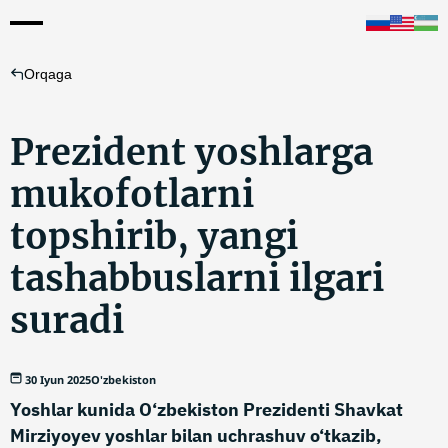
Orqaga
Prezident yoshlarga
mukofotlarni
topshirib, yangi
tashabbuslarni ilgari
suradi
30 Iyun 2025
O'zbekiston
Yoshlar kunida O‘zbekiston Prezidenti Shavkat
Mirziyoyev yoshlar bilan uchrashuv o‘tkazib,