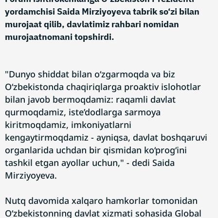
yordamchisi Saida Mirziyoyeva tabrik so‘zi bilan
murojaat qilib, davlatimiz rahbari nomidan
murojaatnomani topshirdi.
"Dunyo shiddat bilan o‘zgarmoqda va biz
O‘zbekistonda chaqiriqlarga proaktiv islohotlar
bilan javob bermoqdamiz: raqamli davlat
qurmoqdamiz, iste’dodlarga sarmoya
kiritmoqdamiz, imkoniyatlarni
kengaytirmoqdamiz - ayniqsa, davlat boshqaruvi
organlarida uchdan bir qismidan ko‘prog‘ini
tashkil etgan ayollar uchun," - dedi Saida
Mirziyoyeva.
Nutq davomida xalqaro hamkorlar tomonidan
O‘zbekistonning davlat xizmati sohasida Global