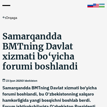
Orqaga
Samarqandda
BMTning Davlat
xizmati bo‘yicha
forumi boshlandi
23 Iyun 2025
O'zbekiston
Samarqandda BMTning Davlat xizmati bo‘yicha
forumi boshlandi, bu O‘zbekistonning xalqaro
hamkorligida yangi bosqichni boshlab berdi.
Forum ishtirokchilariga O‘zbekiston Prezidenti