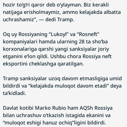
hozir to‘g‘ri qaror deb o‘ylayman. Biz kerakli
natijaga erisholmaymiz, ammo kelajakda albatta
uchrashamiz”, — dedi Tramp.
Oq uy Rossiyaning “Lukoyl” va “Rosneft”
kompaniyalari hamda ularning 28 ta sho‘ba
korxonalariga qarshi yangi sanksiyalar joriy
etganini e’lon qildi. Ushbu chora Rossiya neft
eksportini cheklashga qaratilgan.
Tramp sanksiyalar uzoq davom etmasligiga umid
bildirdi va “kelajakda muloqot davom etadi” deya
ta’kidladi.
Davlat kotibi Marko Rubio ham AQSh Rossiya
bilan uchrashuv o‘tkazish istagida ekanini va
“muloqot eshigi hanuz ochiq”ligini bildirdi.