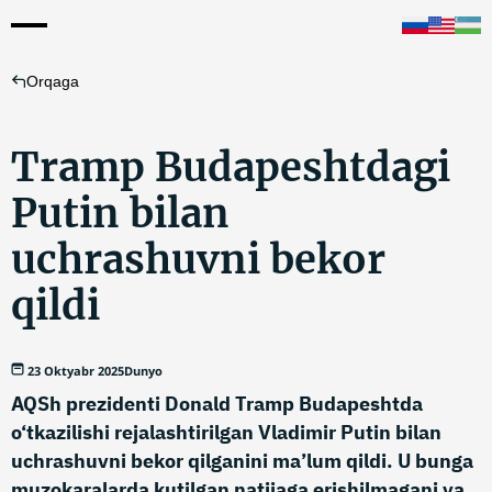
Orqaga
Tramp Budapeshtdagi
Putin bilan
uchrashuvni bekor
qildi
23 Oktyabr 2025
Dunyo
AQSh prezidenti Donald Tramp Budapeshtda
o‘tkazilishi rejalashtirilgan Vladimir Putin bilan
uchrashuvni bekor qilganini ma’lum qildi. U bunga
muzokaralarda kutilgan natijaga erishilmagani va