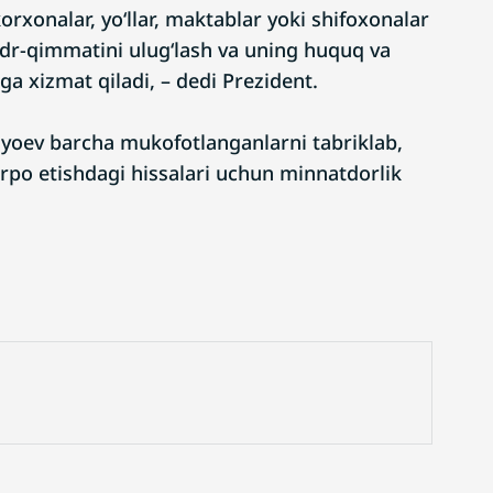
korxonalar, yo‘llar, maktablar yoki shifoxonalar
qadr-qimmatini ulug‘lash va uning huquq va
ga xizmat qiladi, – dedi Prezident.
yoev barcha mukofotlanganlarni tabriklab,
arpo etishdagi hissalari uchun minnatdorlik