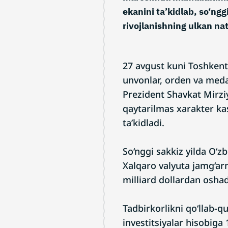
ekanini ta’kidlab, so‘nggi
rivojlanishning ulkan nat
27 avgust kuni Toshkent
unvonlar, orden va medal
Prezident Shavkat Mirzi
qaytarilmas xarakter kas
ta’kidladi.
So‘nggi sakkiz yilda O‘z
Xalqaro valyuta jamg‘arm
milliard dollardan oshad
Tadbirkorlikni qo‘llab-qu
investitsiyalar hisobiga