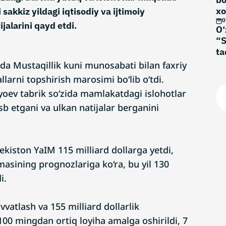
xo
 sakkiz yildagi iqtisodiy va ijtimoiy
no
0
ijalarini qayd etdi.
O‘
“S
ta
da Mustaqillik kuni munosabati bilan faxriy
larni topshirish marosimi bo‘lib o‘tdi.
yoev tabrik so‘zida mamlakatdagi islohotlar
b etgani va ulkan natijalar berganini
bekiston YaIM 115 milliard dollarga yetdi,
asining prognozlariga ko‘ra, bu yil 130
i.
vvatlash va 155 milliard dollarlik
 100 mingdan ortiq loyiha amalga oshirildi, 7