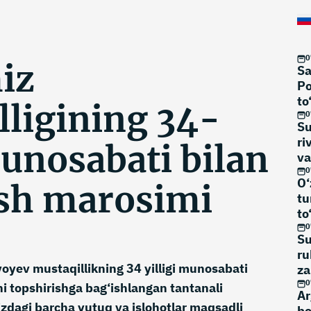
0
iz
Sa
Po
to
lligining 34-
0
Su
ri
munosabati bilan
va
0
O‘
ash marosimi
tu
to
0
Su
ru
oyev mustaqillikning 34 yilligi munosabati
za
to
0
ni topshirishga bag‘ishlangan tantanali
Ar
agi barcha yutuq va islohotlar maqsadli
bo