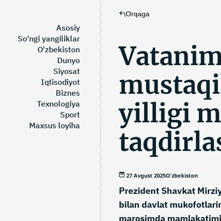
Orqaga
Asosiy
So'ngi yangiliklar
Vatanim
O'zbekiston
Dunyo
Siyosat
mustaqi
Iqtisodiyot
Biznes
yilligi 
Texnologiya
Sport
Maxsus loyiha
taqdirl
27 Avgust 2025
O'zbekiston
Prezident Shavkat Mirziy
bilan davlat mukofotlari
marosimda mamlakatimizd