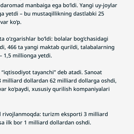
 daromad manbaiga ega bo‘ldi. Yangi uy-joylar
 yetdi – bu mustaqillikning dastlabki 25
avar ko‘p.
a o‘zgarishlar bo‘ldi: bolalar bog‘chasidagi
tdi, 466 ta yangi maktab qurildi, talabalarning
– 1,5 millionga yetdi.
 “iqtisodiyot tayanchi” deb atadi. Sanoat
 milliard dollardan 62 milliard dollarga oshdi,
avar ko‘paydi, xususiy qurilish kompaniyalari
l rivojlanmoqda: turizm eksporti 3 milliard
sa ilk bor 1 milliard dollardan oshdi.