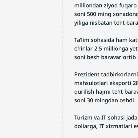
milliondan ziyod fuqaro
soni 500 ming xonadonga
yiliga nisbatan to‘rt bar
Ta’lim sohasida ham katt
o‘rinlar 2,5 millionga ye
soni besh baravar ortib 
Prezident tadbirkorlarni
mahsulotlari eksporti 28
qurilish hajmi to‘rt bar
soni 30 mingdan oshdi.
Turizm va IT sohasi jada
dollarga, IT xizmatlari e