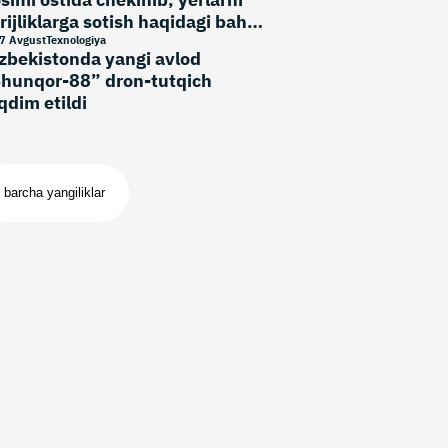
rijliklarga sotish haqidagi bahsli
rmani bekor qildi
7 Avgust
Texnologiya
zbekistonda yangi avlod
hunqor-88” dron-tutqich
qdim etildi
barcha yangiliklar