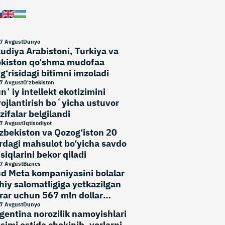
7 Avgust
Dunyo
udiya Arabistoni, Turkiya va
kiston qo‘shma mudofaa
‘g‘risidagi bitimni imzoladi
7 Avgust
O'zbekiston
nʼiy intellekt ekotizimini
vojlantirish boʻyicha ustuvor
zifalar belgilandi
7 Avgust
Iqtisodiyot
zbekiston va Qozog‘iston 20
rdagi mahsulot bo‘yicha savdo
‘siqlarini bekor qiladi
7 Avgust
Biznes
d Meta kompaniyasini bolalar
hiy salomatligiga yetkazilgan
rar uchun 567 mln dollar
‘lashga majbur qildi
7 Avgust
Dunyo
gentina norozilik namoyishlari
simi ostida chekinib, yerlarni