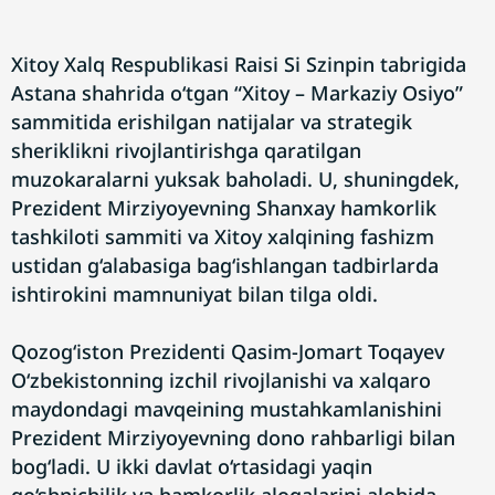
​Xitoy Xalq Respublikasi Raisi Si Szinpin tabrigida
Astana shahrida o‘tgan “Xitoy – Markaziy Osiyo”
sammitida erishilgan natijalar va strategik
sheriklikni rivojlantirishga qaratilgan
muzokaralarni yuksak baholadi. U, shuningdek,
Prezident Mirziyoyevning Shanxay hamkorlik
tashkiloti sammiti va Xitoy xalqining fashizm
ustidan g‘alabasiga bag‘ishlangan tadbirlarda
ishtirokini mamnuniyat bilan tilga oldi.
Qozog‘iston Prezidenti Qasim-Jomart Toqayev
O‘zbekistonning izchil rivojlanishi va xalqaro
maydondagi mavqeining mustahkamlanishini
Prezident Mirziyoyevning dono rahbarligi bilan
bog‘ladi. U ikki davlat o‘rtasidagi yaqin