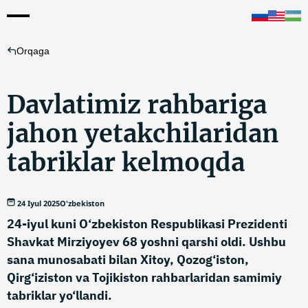
Orqaga
Davlatimiz rahbariga
jahon yetakchilaridan
tabriklar kelmoqda
24 Iyul 2025
O'zbekiston
24-iyul kuni O‘zbekiston Respublikasi Prezidenti
Shavkat Mirziyoyev 68 yoshni qarshi oldi. Ushbu
sana munosabati bilan Xitoy, Qozog‘iston,
Qirg‘iziston va Tojikiston rahbarlaridan samimiy
tabriklar yo‘llandi.