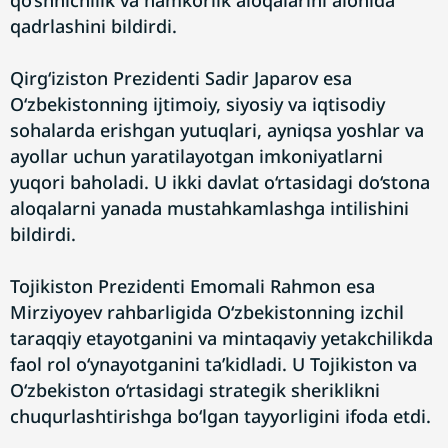
qo‘shnichilik va hamkorlik aloqalarini alohida
qadrlashini bildirdi.
Qirg‘iziston Prezidenti Sadir Japarov esa
O‘zbekistonning ijtimoiy, siyosiy va iqtisodiy
sohalarda erishgan yutuqlari, ayniqsa yoshlar va
ayollar uchun yaratilayotgan imkoniyatlarni
yuqori baholadi. U ikki davlat o‘rtasidagi do‘stona
aloqalarni yanada mustahkamlashga intilishini
bildirdi.
Tojikiston Prezidenti Emomali Rahmon esa
Mirziyoyev rahbarligida O‘zbekistonning izchil
taraqqiy etayotganini va mintaqaviy yetakchilikda
faol rol o‘ynayotganini ta’kidladi. U Tojikiston va
O‘zbekiston o‘rtasidagi strategik sheriklikni
chuqurlashtirishga bo‘lgan tayyorligini ifoda etdi.