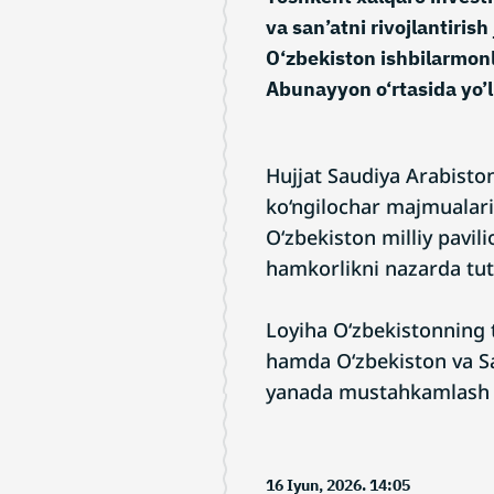
va san’atni rivojlantiri
O‘zbekiston ishbilarmon
Abunayyon o‘rtasida yo’l
Hujjat Saudiya Arabisto
ko‘ngilochar majmualarid
O‘zbekiston milliy pavil
hamkorlikni nazarda tut
Loyiha O‘zbekistonning t
hamda O‘zbekiston va Sa
yanada mustahkamlash u
16 Iyun, 2026. 14:05