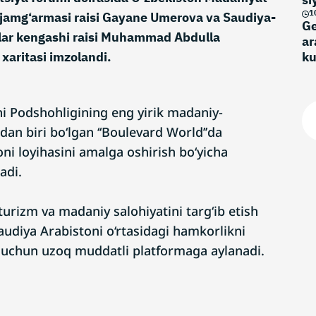
1
sh jamg‘armasi raisi Gayane Umerova va Saudiya-
Ge
lar kengashi raisi Muhammad Abdulla
ar
 xaritasi imzolandi.
k
ni Podshohligining eng yirik madaniy-
an biri bo‘lgan ʻʻBoulevard Worldʼʼda
ioni loyihasini amalga oshirish bo‘yicha
adi.
urizm va madaniy salohiyatini targ‘ib etish
udiya Arabistoni o‘rtasidagi hamkorlikni
chun uzoq muddatli platformaga aylanadi.