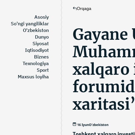
Orqaga
Asosiy
So'ngi yangiliklar
Gayane 
O'zbekiston
Dunyo
Siyosat
Muhamm
Iqtisodiyot
Biznes
xalqaro 
Texnologiya
Sport
Maxsus loyiha
forumid
xaritasi
16 Iyun
O'zbekiston
Toshkent xalqaro investi