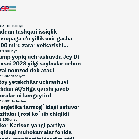
3
:
31
Iqtisodiyot
ddan tashqari issiqlik
vropaga o‘n yillik oxirigacha
00 mlrd zarar yetkazishi
umkin
3
:
18
Dunyo
amp yopiq uchrashuvda Jey Di
nsni 2028 yilgi saylovlar uchun
zal nomzod deb atadi
2
:
58
Iqtisodiyot
toy yetakchilar uchrashuvi
didan AQSHga qarshi javob
oralarini kengaytirdi
2
:
08
O'zbekiston
ergetika tarmogʻidagi ustuvor
zifalar ijrosi koʻrib chiqildi
1
:
15
Dunyo
ker Karlson yangi partiya
qidagi muhokamalar fonida
yosiy manifestini taqdim etdi