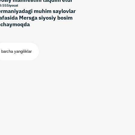
0
:
55
Siyosat
rmaniyadagi muhim saylovlar
afasida Mersga siyosiy bosim
uchaymoqda
barcha yangiliklar