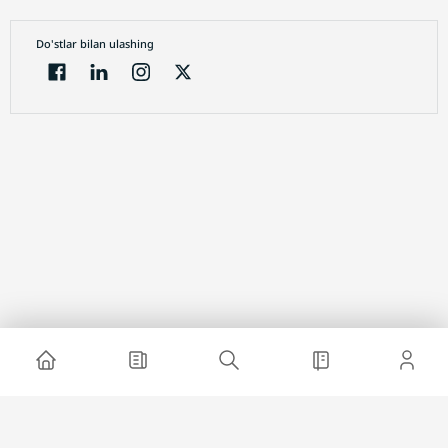
Do'stlar bilan ulashing
Electron jurnal
Loyiha haqida
Saytda reklama