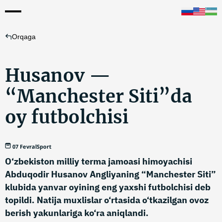
Orqaga
Husanov —
“Manchester Siti”da
oy futbolchisi
07 Fevral
Sport
O‘zbekiston milliy terma jamoasi himoyachisi
Abduqodir Husanov Angliyaning “Manchester Siti”
klubida yanvar oyining eng yaxshi futbolchisi deb
topildi. Natija muxlislar o‘rtasida o‘tkazilgan ovoz
berish yakunlariga ko‘ra aniqlandi.