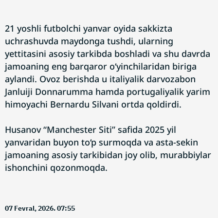
21 yoshli futbolchi yanvar oyida sakkizta
uchrashuvda maydonga tushdi, ularning
yettitasini asosiy tarkibda boshladi va shu davrda
jamoaning eng barqaror o‘yinchilaridan biriga
aylandi. Ovoz berishda u italiyalik darvozabon
Janluiji Donnarumma hamda portugaliyalik yarim
himoyachi Bernardu Silvani ortda qoldirdi.
Husanov “Manchester Siti” safida 2025 yil
yanvaridan buyon to‘p surmoqda va asta-sekin
jamoaning asosiy tarkibidan joy olib, murabbiylar
ishonchini qozonmoqda.
07 Fevral, 2026. 07:55