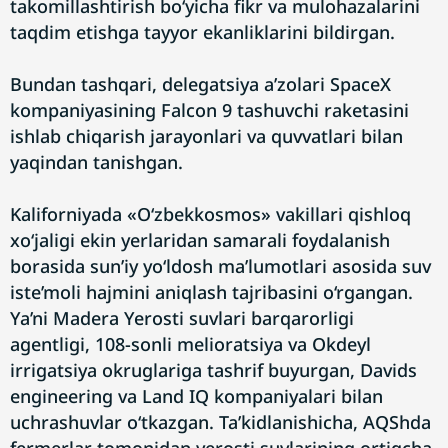
takomillashtirish bo‘yicha fikr va mulohazalarini
taqdim etishga tayyor ekanliklarini bildirgan.
Bundan tashqari, delegatsiya a’zolari SpaceX
kompaniyasining Falcon 9 tashuvchi raketasini
ishlab chiqarish jarayonlari va quvvatlari bilan
yaqindan tanishgan.
Kaliforniyada «O‘zbekkosmos» vakillari qishloq
xo‘jaligi ekin yerlaridan samarali foydalanish
borasida sun’iy yo‘ldosh ma’lumotlari asosida suv
iste’moli hajmini aniqlash tajribasini o‘rgangan.
Ya’ni Madera Yerosti suvlari barqarorligi
agentligi, 108-sonli melioratsiya va Okdeyl
irrigatsiya okruglariga tashrif buyurgan, Davids
engineering va Land IQ kompaniyalari bilan
uchrashuvlar o‘tkazgan. Ta’kidlanishicha, AQShda