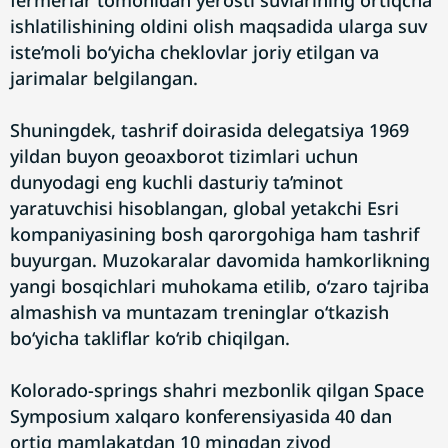
fermerlar tomonidan yerosti suvlarining ortiqcha
ishlatilishining oldini olish maqsadida ularga suv
iste’moli bo‘yicha cheklovlar joriy etilgan va
jarimalar belgilangan.
Shuningdek, tashrif doirasida delegatsiya 1969
yildan buyon geoaxborot tizimlari uchun
dunyodagi eng kuchli dasturiy ta’minot
yaratuvchisi hisoblangan, global yetakchi Esri
kompaniyasining bosh qarorgohiga ham tashrif
buyurgan. Muzokaralar davomida hamkorlikning
yangi bosqichlari muhokama etilib, o‘zaro tajriba
almashish va muntazam treninglar o‘tkazish
bo‘yicha takliflar ko‘rib chiqilgan.
Kolorado-springs shahri mezbonlik qilgan Space
Symposium xalqaro konferensiyasida 40 dan
ortiq mamlakatdan 10 mingdan ziyod