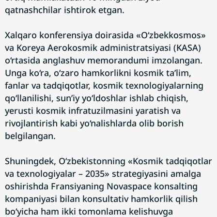
qatnashchilar ishtirok etgan.
Xalqaro konferensiya doirasida «O‘zbekkosmos»
va Koreya Aerokosmik administratsiyasi (KASA)
o‘rtasida anglashuv memorandumi imzolangan.
Unga ko‘ra, o‘zaro hamkorlikni kosmik ta’lim,
fanlar va tadqiqotlar, kosmik texnologiyalarning
qo‘llanilishi, sun’iy yo‘ldoshlar ishlab chiqish,
yerusti kosmik infratuzilmasini yaratish va
rivojlantirish kabi yo‘nalishlarda olib borish
belgilangan.
Shuningdek, O‘zbekistonning «Kosmik tadqiqotlar
va texnologiyalar – 2035» strategiyasini amalga
oshirishda Fransiyaning Novaspace konsalting
kompaniyasi bilan konsultativ hamkorlik qilish
bo‘yicha ham ikki tomonlama kelishuvga