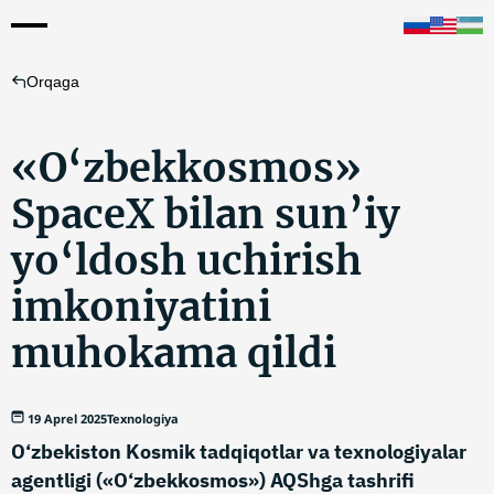
Orqaga
«O‘zbekkosmos»
SpaceX bilan sun’iy
yo‘ldosh uchirish
imkoniyatini
muhokama qildi
19 Aprel 2025
Texnologiya
O‘zbekiston Kosmik tadqiqotlar va texnologiyalar
agentligi («O‘zbekkosmos») AQShga tashrifi