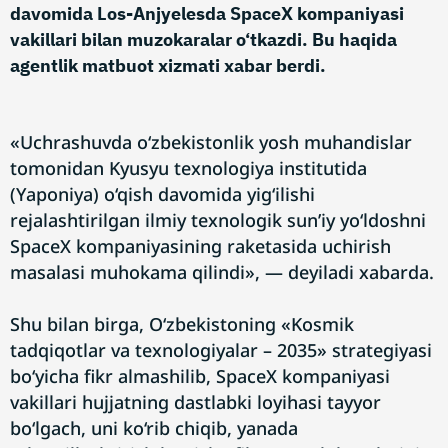
davomida Los-Anjyelesda SpaceX kompaniyasi
vakillari bilan muzokaralar o‘tkazdi. Bu haqida
agentlik matbuot xizmati xabar berdi.
«Uchrashuvda o‘zbekistonlik yosh muhandislar
tomonidan Kyusyu texnologiya institutida
(Yaponiya) o‘qish davomida yig‘ilishi
rejalashtirilgan ilmiy texnologik sun’iy yo‘ldoshni
SpaceX kompaniyasining raketasida uchirish
masalasi muhokama qilindi», — deyiladi xabarda.
Shu bilan birga, O‘zbekistoning «Kosmik
tadqiqotlar va texnologiyalar – 2035» strategiyasi
bo‘yicha fikr almashilib, SpaceX kompaniyasi
vakillari hujjatning dastlabki loyihasi tayyor
bo‘lgach, uni ko‘rib chiqib, yanada