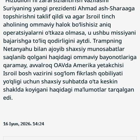
“Hizbulloh”ni zararsizlantirish vazifasini
Suriyaning yangi prezidenti Ahmad ash-Sharaaga
topshirishni taklif qildi va agar Isroil tinch
aholining ommaviy halok bo‘lishisiz aniq
operatsiyalarni o‘tkaza olmasa, u ushbu missiyani
bajarishga to‘liq qodirligini aytdi. Trampning
Netanyahu bilan ajoyib shaxsiy munosabatlar
saqlanib qolgani haqidagi ommaviy bayonotlariga
qaramay, avvalroq OAVda Amerika yetakchisi
Isroil bosh vazirini sog‘lom fikrlash qobiliyati
yo‘qligi uchun shaxsiy suhbatda o‘ta keskin
shaklda koyigani haqidagi ma’lumotlar tarqalgan
edi.
16 Iyun, 2026. 14:24