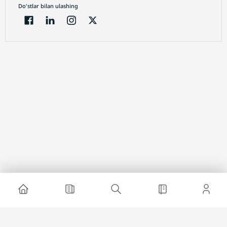
Do'stlar bilan ulashing
Electron jurnal
Loyiha haqida
Saytda reklama