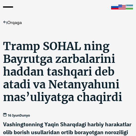
Orqaga
Tramp SOHAL ning
Bayrutga zarbalarini
haddan tashqari deb
atadi va Netanyahuni
mas’uliyatga chaqirdi
16 Iyun
Dunyo
Vashingtonning Yaqin Sharqdagi harbiy harakatlar
olib borish usullaridan ortib borayotgan noroziligi