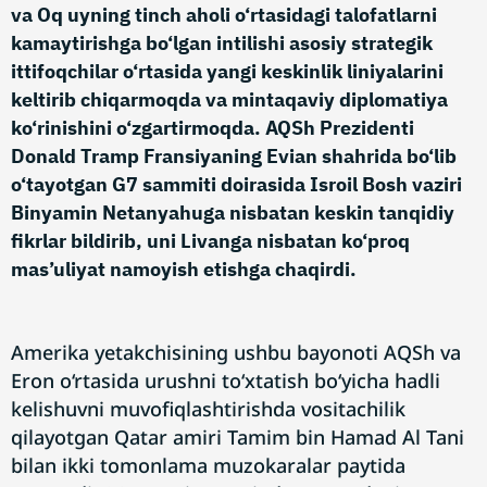
va Oq uyning tinch aholi o‘rtasidagi talofatlarni
kamaytirishga bo‘lgan intilishi asosiy strategik
ittifoqchilar o‘rtasida yangi keskinlik liniyalarini
keltirib chiqarmoqda va mintaqaviy diplomatiya
ko‘rinishini o‘zgartirmoqda. AQSh Prezidenti
Donald Tramp Fransiyaning Evian shahrida bo‘lib
o‘tayotgan G7 sammiti doirasida Isroil Bosh vaziri
Binyamin Netanyahuga nisbatan keskin tanqidiy
fikrlar bildirib, uni Livanga nisbatan ko‘proq
mas’uliyat namoyish etishga chaqirdi.
Amerika yetakchisining ushbu bayonoti AQSh va
Eron o‘rtasida urushni to‘xtatish bo‘yicha hadli
kelishuvni muvofiqlashtirishda vositachilik
qilayotgan Qatar amiri Tamim bin Hamad Al Tani
bilan ikki tomonlama muzokaralar paytida