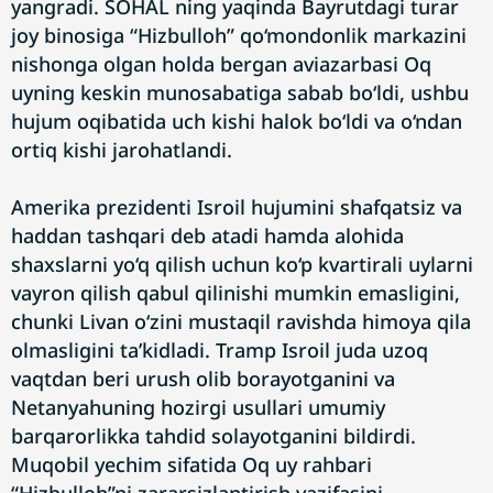
yangradi. SOHAL ning yaqinda Bayrutdagi turar
joy binosiga “Hizbulloh” qo‘mondonlik markazini
nishonga olgan holda bergan aviazarbasi Oq
uyning keskin munosabatiga sabab bo‘ldi, ushbu
hujum oqibatida uch kishi halok bo‘ldi va o‘ndan
ortiq kishi jarohatlandi.
Amerika prezidenti Isroil hujumini shafqatsiz va
haddan tashqari deb atadi hamda alohida
shaxslarni yo‘q qilish uchun ko‘p kvartirali uylarni
vayron qilish qabul qilinishi mumkin emasligini,
chunki Livan o‘zini mustaqil ravishda himoya qila
olmasligini ta’kidladi. Tramp Isroil juda uzoq
vaqtdan beri urush olib borayotganini va
Netanyahuning hozirgi usullari umumiy
barqarorlikka tahdid solayotganini bildirdi.
Muqobil yechim sifatida Oq uy rahbari